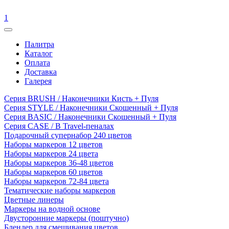
1
Палитра
Каталог
Оплата
Доставка
Галерея
Серия BRUSH / Наконечники Кисть + Пуля
Серия STYLE / Наконечники Скошенный + Пуля
Серия BASIC / Наконечники Скошенный + Пуля
Серия CASE / В Travel-пеналах
Подарочный супернабор 240 цветов
Наборы маркеров 12 цветов
Наборы маркеров 24 цвета
Наборы маркеров 36-48 цветов
Наборы маркеров 60 цветов
Наборы маркеров 72-84 цвета
Тематические наборы маркеров
Цветные линеры
Маркеры на водной основе
Двусторонние маркеры (поштучно)
Блендер для смешивания цветов