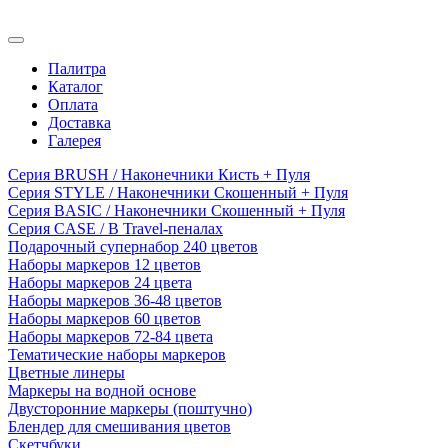
Палитра
Каталог
Оплата
Доставка
Галерея
Серия BRUSH / Наконечники Кисть + Пуля
Серия STYLE / Наконечники Скошенный + Пуля
Серия BASIC / Наконечники Скошенный + Пуля
Серия CASE / В Travel-пеналах
Подарочный супернабор 240 цветов
Наборы маркеров 12 цветов
Наборы маркеров 24 цвета
Наборы маркеров 36-48 цветов
Наборы маркеров 60 цветов
Наборы маркеров 72-84 цвета
Тематические наборы маркеров
Цветные линеры
Маркеры на водной основе
Двусторонние маркеры (поштучно)
Блендер для смешивания цветов
Скетчбуки