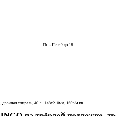
Пн - Пт с 9 до 18
ойная спираль, 40 л., 148х210мм, 160г/м.кв.
O на твёрдой подложке, двой