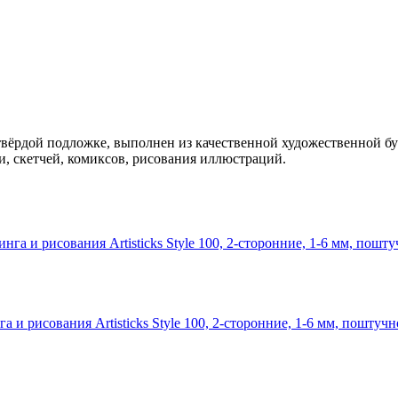
ёрдой подложке, выполнен из качественной художественной бум
и, скетчей, комиксов, рисования иллюстраций.
и рисования Artisticks Style 100, 2-сторонние, 1-6 мм, поштучн