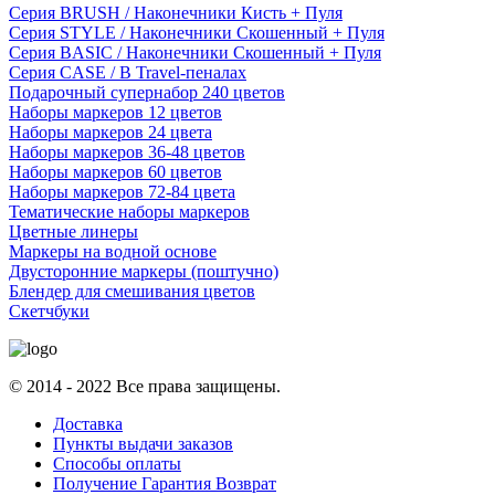
Серия BRUSH / Наконечники Кисть + Пуля
Серия STYLE / Наконечники Скошенный + Пуля
Серия BASIC / Наконечники Скошенный + Пуля
Серия CASE / В Travel-пеналах
Подарочный супернабор 240 цветов
Наборы маркеров 12 цветов
Наборы маркеров 24 цвета
Наборы маркеров 36-48 цветов
Наборы маркеров 60 цветов
Наборы маркеров 72-84 цвета
Тематические наборы маркеров
Цветные линеры
Маркеры на водной основе
Двусторонние маркеры (поштучно)
Блендер для смешивания цветов
Скетчбуки
© 2014 - 2022 Все права защищены.
Доставка
Пункты выдачи заказов
Способы оплаты
Получение Гарантия Возврат