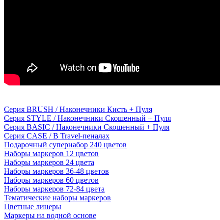
Серия BRUSH / Наконечники Кисть + Пуля
Серия STYLE / Наконечники Скошенный + Пуля
Серия BASIC / Наконечники Скошенный + Пуля
Серия CASE / В Travel-пеналах
Подарочный супернабор 240 цветов
Наборы маркеров 12 цветов
Наборы маркеров 24 цвета
Наборы маркеров 36-48 цветов
Наборы маркеров 60 цветов
Наборы маркеров 72-84 цвета
Тематические наборы маркеров
Цветные линеры
Маркеры на водной основе