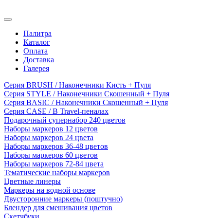
Палитра
Каталог
Оплата
Доставка
Галерея
Серия BRUSH / Наконечники Кисть + Пуля
Серия STYLE / Наконечники Скошенный + Пуля
Серия BASIC / Наконечники Скошенный + Пуля
Серия CASE / В Travel-пеналах
Подарочный супернабор 240 цветов
Наборы маркеров 12 цветов
Наборы маркеров 24 цвета
Наборы маркеров 36-48 цветов
Наборы маркеров 60 цветов
Наборы маркеров 72-84 цвета
Тематические наборы маркеров
Цветные линеры
Маркеры на водной основе
Двусторонние маркеры (поштучно)
Блендер для смешивания цветов
Скетчбуки