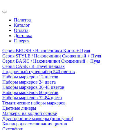
Палитра
Каталог
Оплата
Доставка
Галерея
Серия BRUSH / Наконечники Кисть + Пуля
Серия STYLE / Наконечники Скошенный + Пуля
Серия BASIC / Наконечники Скошенный + Пуля
Серия CASE / В Travel-пеналах
Подарочный супернабор 240 цветов
Наборы маркеров 12 цветов
Наборы маркеров 24 цвета
Наборы маркеров 36-48 цветов
Наборы маркеров 60 цветов
Наборы маркеров 72-84 цвета
Тематические наборы маркеров
Цветные линеры
Маркеры на водной основе
Двусторонние маркеры (поштучно)
Блендер для смешивания цветов
Скетчбуки