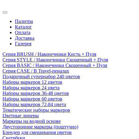
Палитра
Каталог
Оплата
Доставка
Галерея
Серия BRUSH / Наконечники Кисть + Пуля
Серия STYLE / Наконечники Скошенный + Пуля
Серия BASIC / Наконечники Скошенный + Пуля
Серия CASE / В Travel-пеналах
Подарочный супернабор 240 цветов
Наборы маркеров 12 цветов
Наборы маркеров 24 цвета
Наборы маркеров 36-48 цветов
Наборы маркеров 60 цветов
Наборы маркеров 72-84 цвета
Тематические наборы маркеров
Цветные линеры
Маркеры на водной основе
Двусторонние маркеры (поштучно)
Блендер для смешивания цветов
Скетчбуки