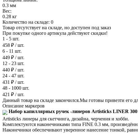
0.3 мм
Вес:
0.28 кг
Количество на складе:
0
Товар отсутствует на складе, но доступен под заказ
При покупке одного артикула действуют скидки!
1 - 5 шт.
458 ₽
/ шт.
6 - 11 шт.
449 ₽
/ шт.
12 - 23 шт.
440 ₽
/ шт.
24 - 47 шт.
431 ₽
/ шт.
48 - 1000 шт.
421 ₽
/ шт.
Данный товар на складе закончился.Мы готовы привезти его для
Описание маркеров
Набор капиллярных ручек -линеров Artisticks LINER 300 
Artisticks линеры для скетчинга, дизайна, черчения и хобби.
Комплектуются наконечниками типа FINE 0.3 мм, произведён
Наконечники обеспечивают уверенное нанесение тонкой, равн