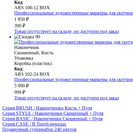
Код
:
ARS 100-12 BOX
Профессиональные художественные маркеры для скетчинга и
1 850 ₽
390 ₽
Товар отсутствует на складе, но доступен под заказ
Наконечник
Скошенный, Кисть
Упаковка
Коробка (пластик)
Код
:
ARS 102-24 BOX
Профессиональные художественные маркеры для скетчинга и
5 990 ₽
999 ₽
Товар отсутствует на складе, но доступен под заказ
Серия BRUSH / Наконечники Кисть + Пуля
Серия STYLE / Наконечники Скошенный + Пуля
Серия BASIC / Наконечники Скошенный + Пуля
Серия CASE / В Travel-пеналах
Подарочный супернабор 240 цветов