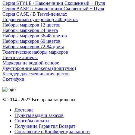
Серия STYLE / Наконечники Скошенный + Пуля
Серия BASIC / Наконечники Скошенный + Пуля
Серия CASE / В Travel-пеналах
Подарочный супернабор 240 цветов
Наборы маркеров 12 цветов
Наборы маркеров 24 цвета
Наборы маркеров 36-48 цветов
Наборы маркеров 60 цветов
Наборы маркеров 72-84 цвета
Тематические наборы маркеров
Цветные линеры
Маркеры на водной основе
Двусторонние маркеры (поштучно)
Блендер для смешивания цветов
Скетчбуки
© 2014 - 2022 Все права защищены.
Доставка
Пункты выдачи заказов
Способы оплаты
Получение Гарантия Возврат
Соглашение о Конфиденциальности