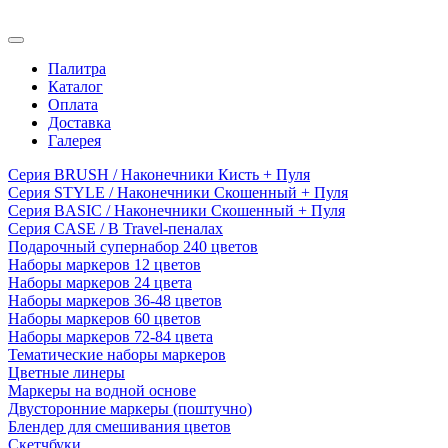
Палитра
Каталог
Оплата
Доставка
Галерея
Серия BRUSH / Наконечники Кисть + Пуля
Серия STYLE / Наконечники Скошенный + Пуля
Серия BASIC / Наконечники Скошенный + Пуля
Серия CASE / В Travel-пеналах
Подарочный супернабор 240 цветов
Наборы маркеров 12 цветов
Наборы маркеров 24 цвета
Наборы маркеров 36-48 цветов
Наборы маркеров 60 цветов
Наборы маркеров 72-84 цвета
Тематические наборы маркеров
Цветные линеры
Маркеры на водной основе
Двусторонние маркеры (поштучно)
Блендер для смешивания цветов
Скетчбуки