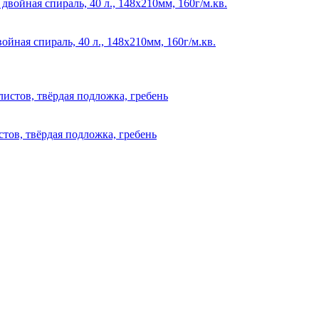
ая спираль, 40 л., 148х210мм, 160г/м.кв.
ов, твёрдая подложка, гребень