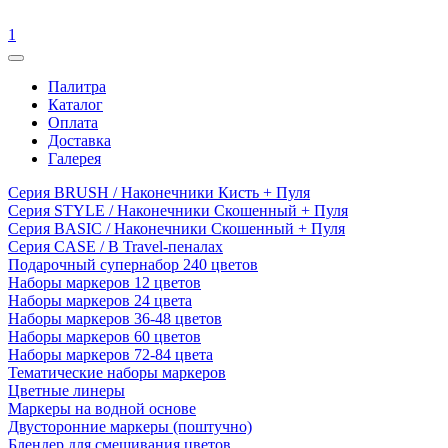
1
Палитра
Каталог
Оплата
Доставка
Галерея
Серия BRUSH / Наконечники Кисть + Пуля
Серия STYLE / Наконечники Скошенный + Пуля
Серия BASIC / Наконечники Скошенный + Пуля
Серия CASE / В Travel-пеналах
Подарочный супернабор 240 цветов
Наборы маркеров 12 цветов
Наборы маркеров 24 цвета
Наборы маркеров 36-48 цветов
Наборы маркеров 60 цветов
Наборы маркеров 72-84 цвета
Тематические наборы маркеров
Цветные линеры
Маркеры на водной основе
Двусторонние маркеры (поштучно)
Блендер для смешивания цветов