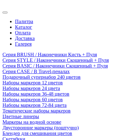
Палитра
Каталог
Оплата
Доставка
Галерея
Серия BRUSH / Наконечники Кисть + Пуля
Серия STYLE / Наконечники Скошенный + Пуля
Серия BASIC / Наконечники Скошенный + Пуля
Серия CASE / В Travel-пеналах
Подарочный супернабор 240 цветов
Наборы маркеров 12 цветов
Наборы маркеров 24 цвета
Наборы маркеров 36-48 цветов
Наборы маркеров 60 цветов
Наборы маркеров 72-84 цвета
Тематические наборы маркеров
Цветные линеры
Маркеры на водной основе
Двусторонние маркеры (поштучно)
Блендер для смешивания цветов
Скетчбуки